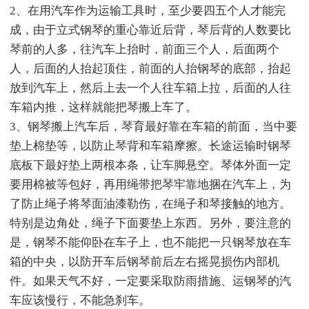
2、在用汽车作为运输工具时，至少要四五个人才能完
成，由于立式钢琴的重心靠近后背，琴后背的人数要比
琴前的人多，往汽车上抬时，前面三个人，后面两个
人，后面的人抬起顶住，前面的人抬钢琴的底部，抬起
放到汽车上，然后上去一个人往车箱上拉，后面的人往
车箱内推，这样就能把琴搬上车了。
3、钢琴搬上汽车后，琴育最好靠在车箱的前面，当中要
垫上棉垫等，以防止琴背和车箱摩擦。长途运输时钢琴
底板下最好垫上两根本条，让车脚悬空。琴体外面一定
要用棉被等包好，再用绳带把琴牢靠地捆在汽车上，为
了防止绳子将琴面油漆勒伤，在绳子和琴接触的地方。
特别是边角处，绳子下面要垫上东西。另外，要注意的
是，钢琴不能仰卧在车子上，也不能把一只钢琴放在车
箱的中央，以防开车后钢琴前后左右摇晃损伤内部机
件。如果天气不好，一定要采取防雨措施、运钢琴的汽
车应该慢行，不能急刹车。