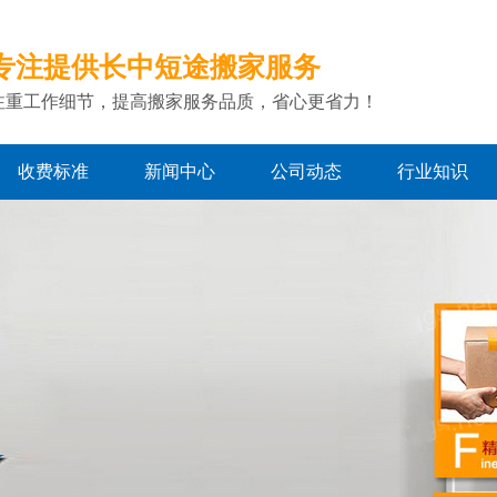
专注提供长中短途搬家服务
注重工作细节，提高搬家服务品质，省心更省力！
收费标准
新闻中心
公司动态
行业知识