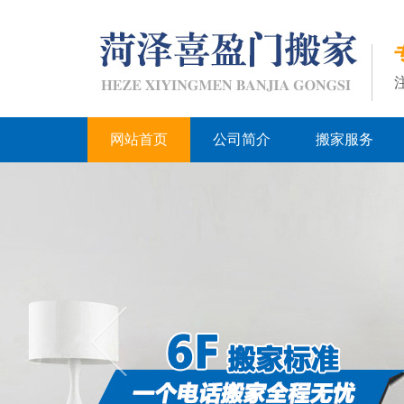
网站首页
公司简介
搬家服务