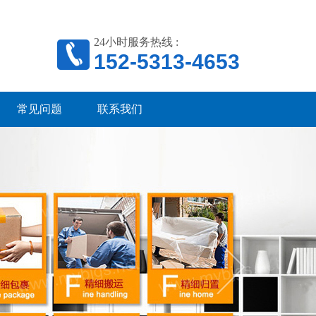
24小时服务热线 :
152-5313-4653
常见问题
联系我们