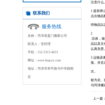
注意什么
1.提前
联系我们
点出物品
些物品以
服务热线
2
名称：菏泽喜盈门搬家公司
.洽谈，
品以及文
联系人：安经理
认真负责
手机：152-5313-4653
3.运输
网址：www.hsqcyx.com
落。并且
地址：菏泽市和平路与中华路附
次。
近
较为后、
与菏泽搬
上一篇