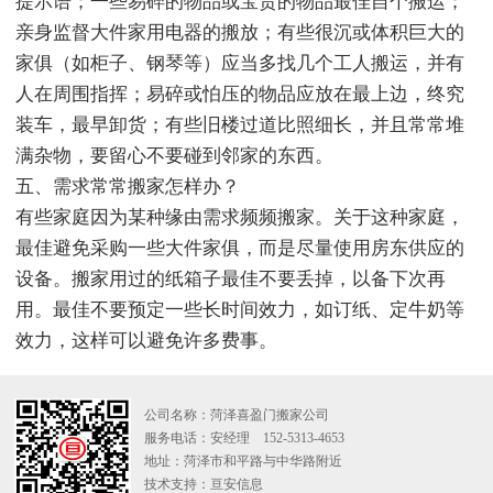
提示语；一些易碎的物品或宝贵的物品最佳自个搬运；
亲身监督大件家用电器的搬放；有些很沉或体积巨大的
家俱（如柜子、钢琴等）应当多找几个工人搬运，并有
人在周围指挥；易碎或怕压的物品应放在最上边，终究
装车，最早卸货；有些旧楼过道比照细长，并且常常堆
满杂物，要留心不要碰到邻家的东西。
五、需求常常搬家怎样办？
有些家庭因为某种缘由需求频频搬家。关于这种家庭，
最佳避免采购一些大件家俱，而是尽量使用房东供应的
设备。搬家用过的纸箱子最佳不要丢掉，以备下次再
用。最佳不要预定一些长时间效力，如订纸、定牛奶等
效力，这样可以避免许多费事。
公司名称：菏泽喜盈门搬家公司
服务电话：安经理 152-5313-4653
地址：菏泽市和平路与中华路附近
技术支持：
亘安信息